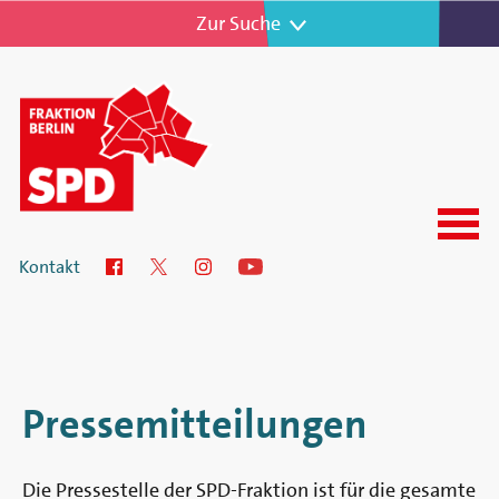
Zur Navigation
Zur Suche
Menu
SPD-
Kontakt
Facebook
Twitter
Instagram
YouTube
Fraktion
im
Abgeordnetenhaus
Pressemitteilungen
von
Die Pressestelle der SPD-Fraktion ist für die gesamte