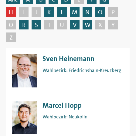
H
I
J
K
L
M
N
O
P
Q
R
S
T
U
V
W
X
Y
Z
Sven Heinemann
Wahlbezirk:
Friedrichshain-Kreuzberg
Marcel Hopp
Wahlbezirk:
Neukölln