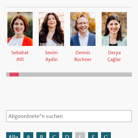
Berlin
Sebahat
Sevim
Dennis
Derya
Atli
Aydin
Buchner
Çağlar
Wahlperiode
Suchbegriffe
Abgeordnete*n
suchen
Alle
A
B
C
D
E
F
G