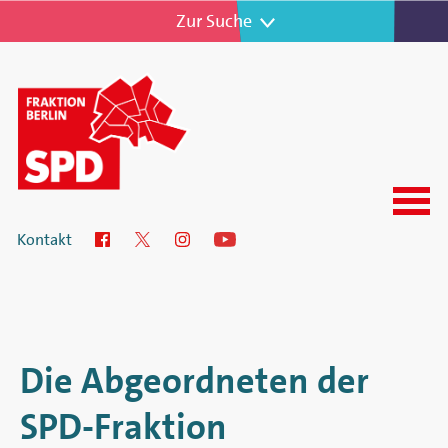
Zur Navigation
Zur Suche
Menu
SPD-
Kontakt
Facebook
Twitter
Instagram
YouTube
Fraktion
im
Abgeordnetenhaus
Die Abgeordneten der
von
SPD-Fraktion