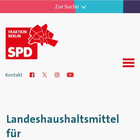
Zur Navigation
Zur Suche
Menu
SPD-
Kontakt
Facebook
Twitter
Instagram
YouTube
Fraktion
im
Abgeordnetenhaus
Landeshaushaltsmittel
von
für