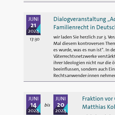
Dialogveranstaltung „Ac
JUNI
21
Familienrecht in Deutsc
2024
wir laden Sie herzlich zur 3. V
17:30
Mal diesem kontroversen Them
es wurde, was es nun ist". In d
Väterrechts­netz­werke verstärk
ihrer Ideologien nicht nur die 
beeinflussen, sondern auch Ei
Rechtsanwender:innen nehme
Fraktion vor 
JUNI
JUNI
14
20
bis
Matthias Kol
2024
2024