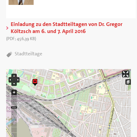
Einladung zu den Stadtteiltagen von Dr. Gregor
Költzsch am 6. und 7. April 2016
(
PDF
;
456,39 KB
)
TAGS:
Stadtteiltage