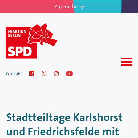
Zur Navigation
Zur Suche
Menu
SPD-
Kontakt
Facebook
Twitter
Instagram
YouTube
Fraktion
im
Abgeordnetenhaus
Stadtteiltage Karlshorst
von
und Friedrichsfelde mit