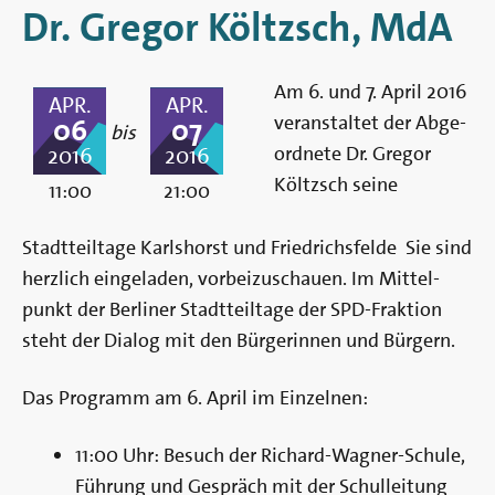
Berlin
Dr. Gregor Költzsch, MdA
Am 6. und 7. April 2016
APR.
APR.
ver­an­stal­tet der Ab­­ge­­
06
07
bis
ord­­nete Dr. Gregor
2016
2016
Költzsch seine
11:00
21:00
Stadtteiltage Karlshorst und Friedrichsfelde Sie sind
herz­lich ein­­­ge­­­laden, vor­­bei­­zu­­schauen. Im Mittel­­
punkt der Ber­liner Stadt­­teil­­tage der SPD-Frak­­­ti­­on
steht der Di­a­­log mit den Bür­ge­­rinnen und Bür­gern.
Das Programm am 6. April im Einzelnen:
11:00 Uhr: Besuch der Richard-Wagner-Schule,
Führung und Gespräch mit der Schulleitung