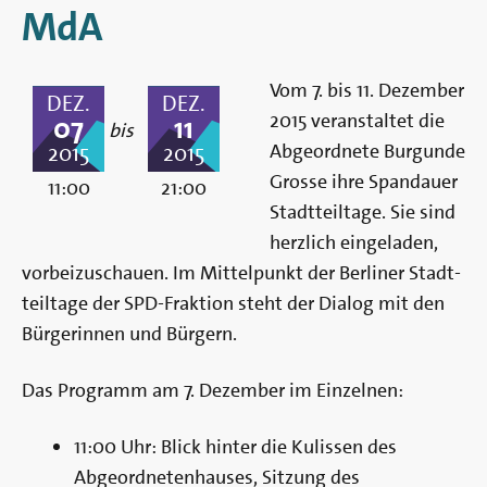
Berlin
MdA
Vom 7. bis 11. Dezember
DEZ.
DEZ.
2015 ver­an­stal­tet die
07
11
bis
Ab­­ge­­ord­­nete Burgunde
2015
2015
Grosse ihre Spandauer
11:00
21:00
Stadtteiltage. Sie sind
herz­lich ein­­­ge­­­laden,
vor­­bei­­zu­­schauen. Im Mittel­­punkt der Ber­liner Stadt­­
teil­­tage der SPD-Frak­­­ti­­on steht der Di­a­­log mit den
Bür­ge­­rinnen und Bür­gern.
Das Programm am 7. Dezember im Einzelnen:
11:00 Uhr: Blick hinter die Kulissen des
Abgeordnetenhauses, Sitzung des