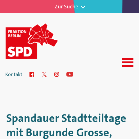
Zur Navigation
Zur Suche
Menu
SPD-
Kontakt
Facebook
Twitter
Instagram
YouTube
Fraktion
im
Abgeordnetenhaus
Spandauer Stadtteiltage
von
mit Burgunde Grosse,