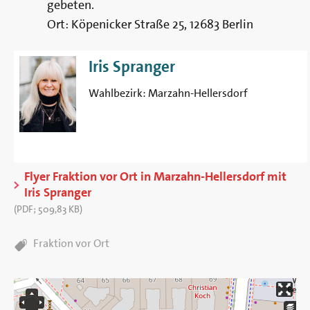
gebeten.
Ort: Köpenicker Straße 25, 12683 Berlin
Iris Spranger
Wahlbezirk:
Marzahn-Hellersdorf
Flyer Fraktion vor Ort in Marzahn-Hellersdorf mit
Iris Spranger
(
PDF
;
509,83 KB
)
TAGS:
Fraktion vor Ort