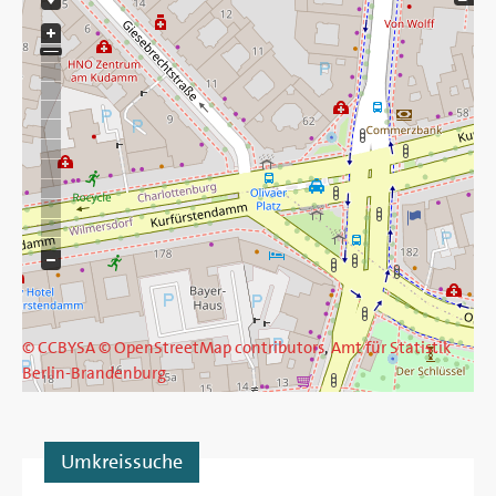
© CCBYSA
© OpenStreetMap contributors
,
Amt für Statistik
Berlin-Brandenburg
Umkreissuche