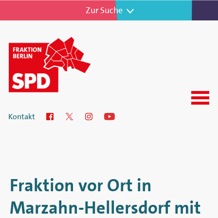
Zur Navigation
Zur Suche
Menu
SPD-
Kontakt
Facebook
Twitter
Instagram
YouTube
Fraktion
im
Abgeordnetenhaus
Fraktion vor Ort in
von
Marzahn-Hellersdorf mit