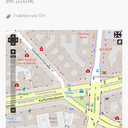
(
PDF
;
507,67 KB
)
TAGS:
Fraktion vor Ort