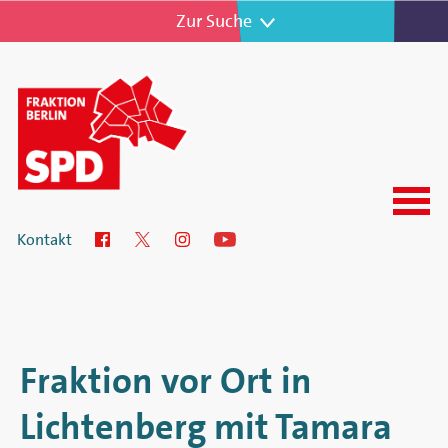
Zur Navigation
Zur Suche
Menu
SPD-
Kontakt
Facebook
Twitter
Instagram
YouTube
Fraktion
im
Abgeordnetenhaus
Fraktion vor Ort in
von
Lichtenberg mit Tamara