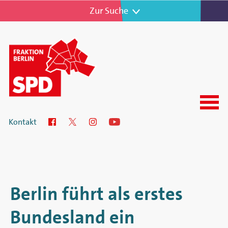
Zur Navigation
Zur Suche
Menu
SPD-
Kontakt
Facebook
Twitter
Instagram
YouTube
Fraktion
im
Abgeordnetenhaus
Berlin führt als erstes
von
Bundesland ein