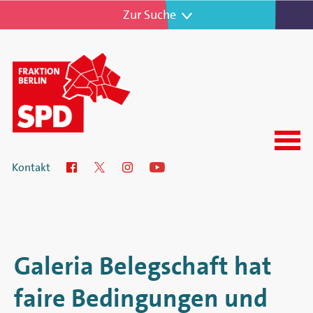
Zur Navigation
Zur Suche
Menu
SPD-
Kontakt
Facebook
Twitter
Instagram
YouTube
Fraktion
im
Abgeordnetenhaus
Galeria Belegschaft hat
von
faire Bedingungen und