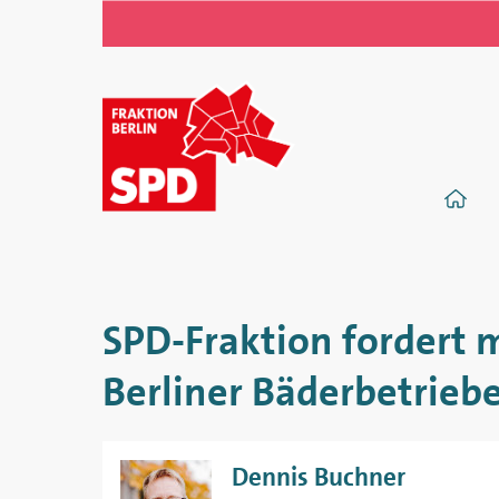
SPD-
Fraktion
S
im
Abgeordnetenhaus
von
SPD-Fraktion fordert m
Berlin
Berliner Bäderbetrieb
Dennis Buchner