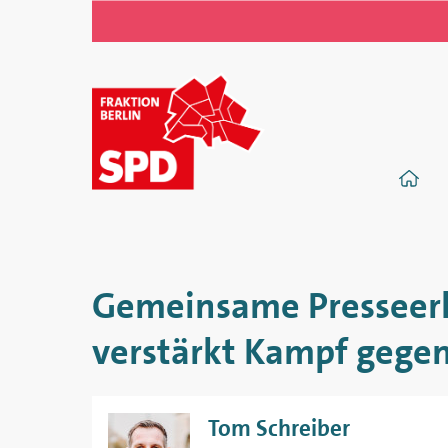
SPD-
Fraktion
S
im
Abgeordnetenhaus
von
Gemeinsame Presseerk
Berlin
verstärkt Kampf geg
Tom Schreiber