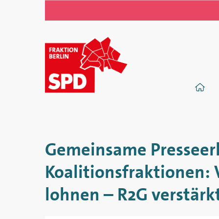
SPD-
Fraktion
S
im
Abgeordnetenhaus
von
Gemeinsame Presseerk
Berlin
Koalitionsfraktionen: 
lohnen – R2G verstär