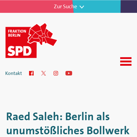
Zur Navigation
Zur Suche
Menu
SPD-
Kontakt
Facebook
Twitter
Instagram
YouTube
Fraktion
im
Abgeordnetenhaus
Raed Saleh: Berlin als
von
unumstößliches Bollwerk