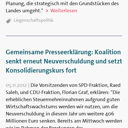
Planung, die strategisch mit den Grundstücken des
Landes umgeht."
Weiterlesen
TAGS:
Liegenschaftspolitik
Gemeinsame Presseerklärung: Koalition
senkt erneut Neuverschuldung und setzt
Konsolidierungskurs fort
05.11.2012
|
Die Vorsitzenden von SPD-Fraktion, Raed
Saleh, und CDU-Fraktion, Florian Graf, erklären: "Die
erheblichen Steuermehreinnahmen aufgrund guten
Wirtschaftswachstums werden wir nutzen, um die
Neuverschuldung in diesem Jahr um weitere 406
Millionen Euro senken. Bereits am Mittwoch werden
wir im Rahmen der Beratungen des