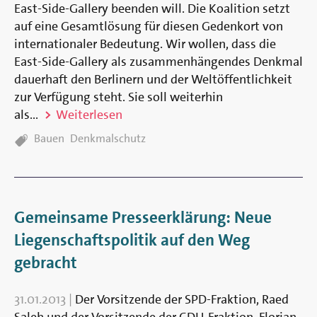
East-Side-Gallery be­enden will. Die Koalition setzt
auf eine Gesamt­lösung für diesen Ge­denk­ort von
inter­nationaler Be­deutung. Wir wollen, dass die
East-Side-Gallery als zusammen­hängendes Denk­mal
dauer­haft den Berlinern und der Welt­öffentlich­keit
zur Ver­fügung steht. Sie soll weiter­hin
als...
Weiterlesen
TAGS:
Bauen
Denkmalschutz
Gemeinsame Presseerklärung: Neue
Liegenschaftspolitik auf den Weg
gebracht
31.01.2013
|
Der Vorsitzende der SPD-Fraktion, Raed
Saleh und der Vorsitzende der CDU-Fraktion, Florian