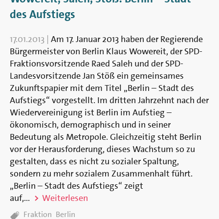
des Aufstiegs
17.01.2013
|
Am 17. Januar 2013 haben der Regierende
Bürgermeister von Berlin Klaus Wowereit, der SPD-
Fraktionsvorsitzende Raed Saleh und der SPD-
Landes­vorsitzende Jan Stöß ein ge­meinsames
Zukunftspapier mit dem Titel „Berlin – Stadt des
Aufstiegs“ vorgestellt. Im dritten Jahrzehnt nach der
Wiedervereinigung ist Berlin im Aufstieg –
ökonomisch, demogra­phisch und in seiner
Bedeutung als Metropole. Gleichzeitig steht Berlin
vor der Herausfor­derung, dieses Wachstum so zu
gestalten, dass es nicht zu sozialer Spaltung,
sondern zu mehr sozialem Zusammenhalt führt.
„Berlin – Stadt des Aufstiegs“ zeigt
auf,...
Weiterlesen
TAGS:
Fraktion
Berlin