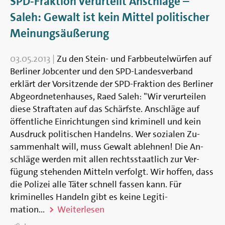
SPD-Fraktion verurteilt Anschläge –
Saleh: Gewalt ist kein Mittel politischer
Meinungsäußerung
03.05.2013
|
Zu den Stein- und Farb­beutel­wür­fen auf
Ber­liner Job­center und den SPD-Landes­ver­band
erklärt der Vor­sitzende der SPD-Frak­tion des Berliner
Ab­ge­ord­neten­hauses, Raed Saleh: "Wir verur­teilen
diese Straf­taten auf das Schärfste. An­schläge auf
öffentliche Ein­richtungen sind kriminell und kein
Aus­druck politischen Handelns. Wer sozialen Zu­
sammen­halt will, muss Gewalt ab­lehnen! Die An­
schläge werden mit allen rechts­staatlich zur Ver­
fügung stehenden Mitteln ver­folgt. Wir hoffen, dass
die Polizei alle Täter schnell fassen kann. Für
kriminelles Handeln gibt es keine Legiti­
mation...
Weiterlesen
TAGS: