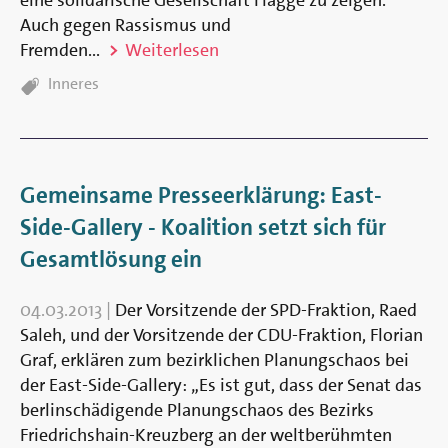
Auch gegen Rassismus und
Fremden­...
Weiterlesen
TAGS:
Inneres
Gemeinsame Presseerklärung: East-
Side-Gallery - Koalition setzt sich für
Gesamtlösung ein
04.03.2013
|
Der Vor­sitzende der SPD-Fraktion, Raed
Saleh, und der Vor­sitzende der CDU-Fraktion, Florian
Graf, erklären zum be­zirk­lichen Planungs­chaos bei
der East-Side-Gallery: „Es ist gut, dass der Senat das
berlin­schädigende Planungs­chaos des Bezirks
Friedrichshain-Kreuzberg an der welt­be­rühmten