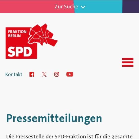
Zur Navigation
Zur Suche
Menu
SPD-
Kontakt
Facebook
Twitter
Instagram
YouTube
Fraktion
im
Abgeordnetenhaus
Pressemitteilungen
von
Die Pressestelle der SPD-Fraktion ist für die gesamte