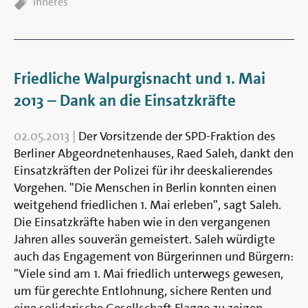
Inneres
Friedliche Walpurgisnacht und 1. Mai
2013 – Dank an die Einsatzkräfte
02.05.2013
|
Der Vor­sitzende der SPD-Fraktion des
Ber­liner Ab­ge­ord­neten­hauses, Raed Saleh, dankt den
Ein­satz­kräften der Polizei für ihr de­eskalierendes
Vor­gehen. "Die Menschen in Berlin konnten einen
weit­gehend friedlichen 1. Mai er­leben", sagt Saleh.
Die Ein­satz­kräfte haben wie in den ver­gangenen
Jahren alles souverän ge­meistert. Saleh wür­digte
auch das En­gage­ment von Bür­ge­rinnen und Bür­gern:
"Viele sind am 1. Mai fried­lich unter­wegs ge­wesen,
um für ge­rechte Ent­lohnung, sichere Renten und
eine so­li­darische Ge­sell­schaft Flagge zu zeigen.