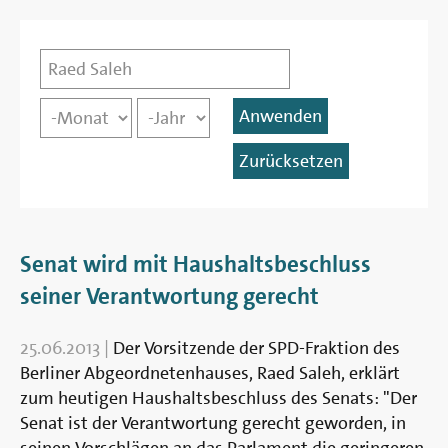
Abgeordnete*r
Datum
Monat
Jahr
Senat wird mit Haushaltsbeschluss
seiner Verantwortung gerecht
25.06.2013
|
Der Vorsitzende der SPD-Fraktion des
Berliner Abgeordnetenhauses, Raed Saleh, erklärt
zum heutigen Haushaltsbeschluss des Senats: "Der
Senat ist der Verantwortung gerecht geworden, in
seinen Vorschlägen an das Parlament die geringeren