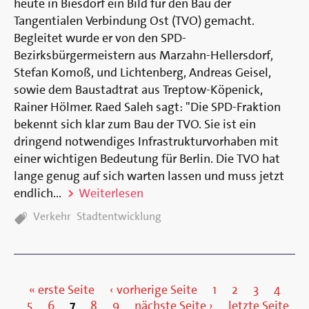
heute in Biesdorf ein Bild für den Bau der
Tangentialen Verbindung Ost (TVO) gemacht.
Begleitet wurde er von den SPD-
Bezirksbürgermeistern aus Marzahn-Hellersdorf,
Stefan Komoß, und Lichtenberg, Andreas Geisel,
sowie dem Baustadtrat aus Treptow-Köpenick,
Rainer Hölmer. Raed Saleh sagt: "Die SPD-Fraktion
bekennt sich klar zum Bau der TVO. Sie ist ein
dringend notwendiges Infrastrukturvorhaben mit
einer wichtigen Bedeutung für Berlin. Die TVO hat
lange genug auf sich warten lassen und muss jetzt
endlich...
Weiterlesen
TAGS:
Verkehr
Stadtentwicklung
« erste Seite
‹ vorherige Seite
1
2
3
4
5
6
7
8
9
nächste Seite ›
letzte Seite