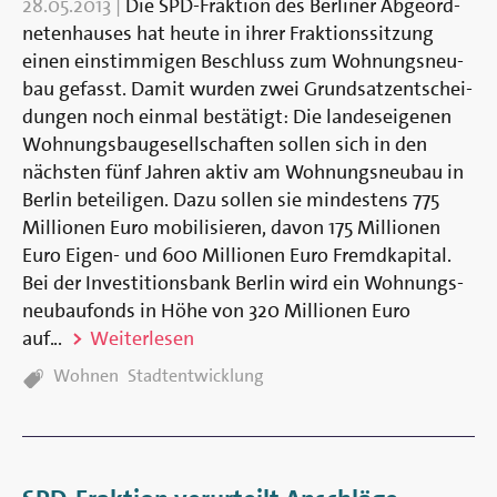
28.05.2013
|
Die SPD-Fraktion des Ber­liner Ab­ge­ord­
neten­hauses hat heute in ihrer Fraktions­sitzung
einen ein­stimmigen Be­schluss zum Wohnungs­neu­
bau ge­fasst. Damit wurden zwei Grund­satz­ent­schei­
dungen noch ein­mal be­stätigt: Die landes­eigenen
Wohnungs­bau­ge­sell­schaften sollen sich in den
nächsten fünf Jahren aktiv am Wohnungs­neu­bau in
Berlin be­teiligen. Dazu sollen sie mindestens 775
Millionen Euro mo­bi­li­sieren, da­von 175 Millionen
Euro Eigen- und 600 Millionen Euro Fremd­kapital.
Bei der In­vestitions­bank Ber­lin wird ein Wohnungs­
neu­bau­fonds in Höhe von 320 Millionen Euro
auf­...
Weiterlesen
TAGS:
Wohnen
Stadtentwicklung